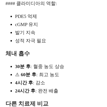
#### 클라미디아의 역할:
PDE5 억제
cGMP 유지
발기 지속
성적 자극 필요
체내 흡수
30분 후
: 혈중 농도 상승
⚠️
60분 후
: 최고 농도
4시간 후
: 감소
24시간 후
: 완전 배출
다른 치료제 비교