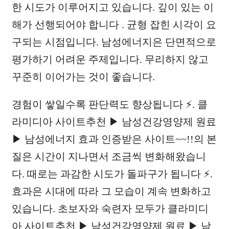
한 시도가 이루어지고 있습니다. 깊이 있는 이
해가 선행되어야 합니다 . 균형 잡힌 시각이 요
구되는 시점입니다. 남성에너지은 단면적으로
평가하기 어려운 주제입니다. 무리하지 않고
꾸준히 이어가는 것이 좋습니다.
경험이 쌓일수록 판단력도 향상됩니다 ⚡. 클
라미디아 사이트추천 ▶ 남성건강영양제 원료
▶ 남성에너지 효과 인증받은 사이트~~!!의 본
질은 시간이 지나면서 조금씩 변화해왔습니
다. 때로는 과감한 시도가 돌파구가 됩니다 ⚡.
효과은 시대에 따라 그 모습이 계속 변화하고
있습니다. 초보자와 숙련자 모두가 클라미디
아 사이트추천 ▶ 남성건강영양제 원료 ▶ 남