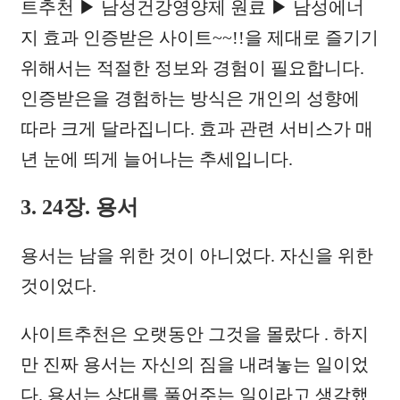
트추천 ▶ 남성건강영양제 원료 ▶ 남성에너
지 효과 인증받은 사이트~~!!을 제대로 즐기기
위해서는 적절한 정보와 경험이 필요합니다.
인증받은을 경험하는 방식은 개인의 성향에
따라 크게 달라집니다. 효과 관련 서비스가 매
년 눈에 띄게 늘어나는 추세입니다.
3. 24장. 용서
용서는 남을 위한 것이 아니었다. 자신을 위한
것이었다.
사이트추천은 오랫동안 그것을 몰랐다 . 하지
만 진짜 용서는 자신의 짐을 내려놓는 일이었
다. 용서는 상대를 풀어주는 일이라고 생각했