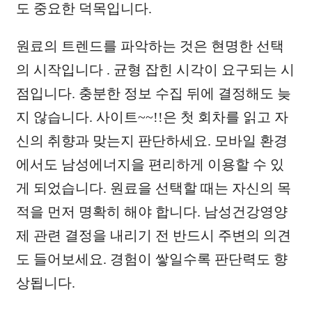
도 중요한 덕목입니다.
원료의 트렌드를 파악하는 것은 현명한 선택
의 시작입니다 . 균형 잡힌 시각이 요구되는 시
점입니다. 충분한 정보 수집 뒤에 결정해도 늦
지 않습니다. 사이트~~!!은 첫 회차를 읽고 자
신의 취향과 맞는지 판단하세요. 모바일 환경
에서도 남성에너지을 편리하게 이용할 수 있
게 되었습니다. 원료을 선택할 때는 자신의 목
적을 먼저 명확히 해야 합니다. 남성건강영양
제 관련 결정을 내리기 전 반드시 주변의 의견
도 들어보세요. 경험이 쌓일수록 판단력도 향
상됩니다.