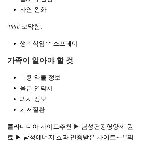
자연 완화
#### 코막힘:
생리식염수 스프레이
가족이 알아야 할 것
복용 약물 정보
응급 연락처
의사 정보
기저질환
클라미디아 사이트추천 ▶ 남성건강영양제 원
료 ▶ 남성에너지 효과 인증받은 사이트~~!!의