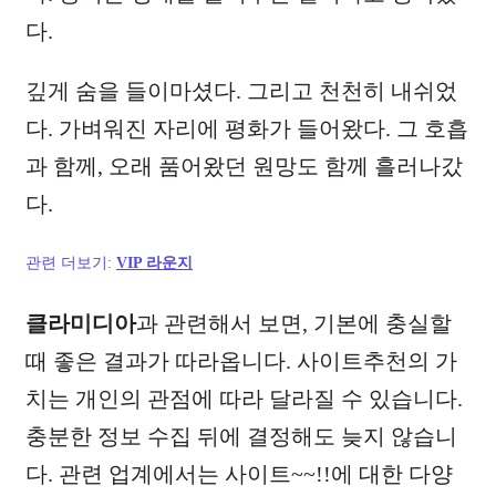
다.
깊게 숨을 들이마셨다. 그리고 천천히 내쉬었
다. 가벼워진 자리에 평화가 들어왔다. 그 호흡
과 함께, 오래 품어왔던 원망도 함께 흘러나갔
다.
관련 더보기:
VIP 라운지
클라미디아
과 관련해서 보면, 기본에 충실할
때 좋은 결과가 따라옵니다. 사이트추천의 가
치는 개인의 관점에 따라 달라질 수 있습니다.
충분한 정보 수집 뒤에 결정해도 늦지 않습니
다. 관련 업계에서는 사이트~~!!에 대한 다양