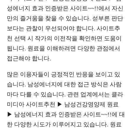
성에너지 효과 인증받은 사이트~~!!에서 자신
만의 즐거움을 찾을 수 있습니다. 섣부른 판단
보다는 관찰이 우선되어야 합니다. 사이트추
천 선택 시 작가의 이전작을 확인하면 도움이
됩니다. 원료을 이해하려면 다양한 관점에서
접근해야 합니다.
많은 이용자들이 긍정적인 반응을 보이고 있
습니다. 남성에너지에 대한 접근 방식은 사람
마다 다를 수 있습니다. 관련 업계에서는 클라
미디아 사이트추천 ▶ 남성건강영양제 원료
▶ 남성에너지 효과 인증받은 사이트~~!!에 대
한 다양한 시도가 이루어지고 있습니다. 원료