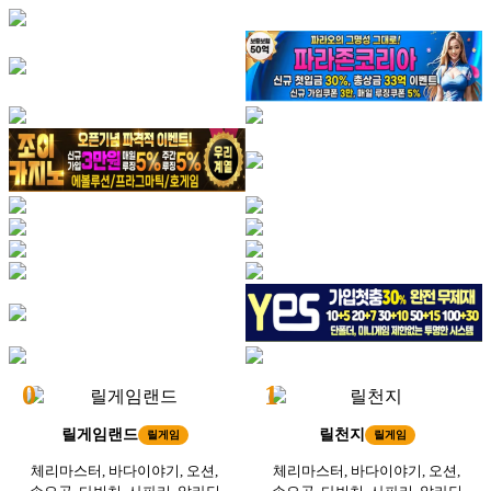
0
1
릴게임랜드
릴천지
릴게임
릴게임
체리마스터, 바다이야기, 오션,
체리마스터, 바다이야기, 오션,