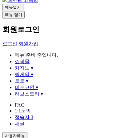
메뉴열기
메뉴 닫기
회원로그인
로그인
회원가입
메뉴 준비 중입니다.
쇼핑몰
카지노 ▾
릴게임 ▾
토토 ▾
비트코인 ▾
러브스토리 ▾
FAQ
1:1문의
접속자
3
새글
사용자메뉴