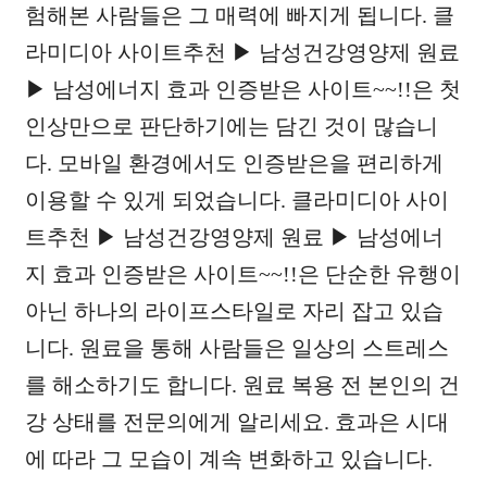
험해본 사람들은 그 매력에 빠지게 됩니다. 클
라미디아 사이트추천 ▶ 남성건강영양제 원료
▶ 남성에너지 효과 인증받은 사이트~~!!은 첫
인상만으로 판단하기에는 담긴 것이 많습니
다. 모바일 환경에서도 인증받은을 편리하게
이용할 수 있게 되었습니다. 클라미디아 사이
트추천 ▶ 남성건강영양제 원료 ▶ 남성에너
지 효과 인증받은 사이트~~!!은 단순한 유행이
아닌 하나의 라이프스타일로 자리 잡고 있습
니다. 원료을 통해 사람들은 일상의 스트레스
를 해소하기도 합니다. 원료 복용 전 본인의 건
강 상태를 전문의에게 알리세요. 효과은 시대
에 따라 그 모습이 계속 변화하고 있습니다.